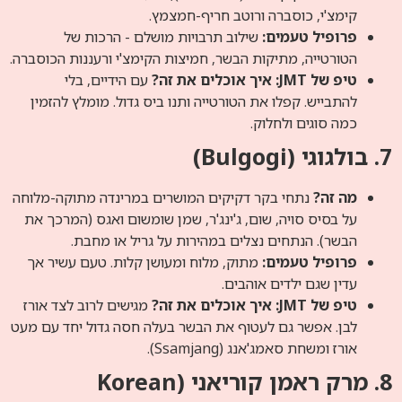
קימצ'י, כוסברה ורוטב חריף-חמצמץ.
פרופיל טעמים:
שילוב תרבויות מושלם - הרכות של
הטורטייה, מתיקות הבשר, חמיצות הקימצ'י ורעננות הכוסברה.
טיפ של JMT: איך אוכלים את זה?
עם הידיים, בלי
להתבייש. קפלו את הטורטייה ותנו ביס גדול. מומלץ להזמין
כמה סוגים ולחלוק.
7. בולגוגי (Bulgogi)
מה זה?
נתחי בקר דקיקים המושרים במרינדה מתוקה-מלוחה
על בסיס סויה, שום, ג'ינג'ר, שמן שומשום ואגס (המרכך את
הבשר). הנתחים נצלים במהירות על גריל או מחבת.
פרופיל טעמים:
מתוק, מלוח ומעושן קלות. טעם עשיר אך
עדין שגם ילדים אוהבים.
טיפ של JMT: איך אוכלים את זה?
מגישים לרוב לצד אורז
לבן. אפשר גם לעטוף את הבשר בעלה חסה גדול יחד עם מעט
אורז ומשחת סאמג'אנג (Ssamjang).
8. מרק ראמן קוריאני (Korean