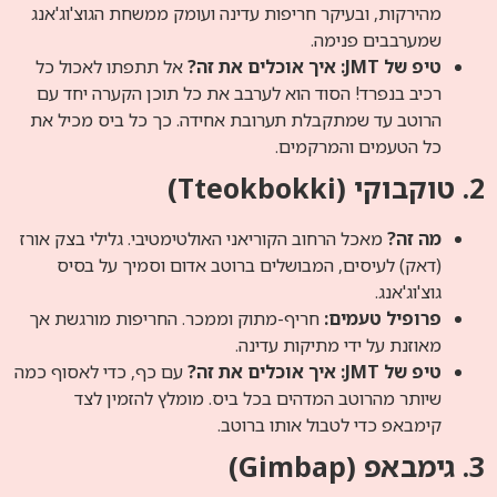
מהירקות, ובעיקר חריפות עדינה ועומק ממשחת הגוצ'וג'אנג
שמערבבים פנימה.
טיפ של JMT: איך אוכלים את זה?
אל תתפתו לאכול כל
רכיב בנפרד! הסוד הוא לערבב את כל תוכן הקערה יחד עם
הרוטב עד שמתקבלת תערובת אחידה. כך כל ביס מכיל את
כל הטעמים והמרקמים.
2. טוקבוקי (Tteokbokki)
מה זה?
מאכל הרחוב הקוריאני האולטימטיבי. גלילי בצק אורז
(דאק) לעיסים, המבושלים ברוטב אדום וסמיך על בסיס
גוצ'וג'אנג.
פרופיל טעמים:
חריף-מתוק וממכר. החריפות מורגשת אך
מאוזנת על ידי מתיקות עדינה.
טיפ של JMT: איך אוכלים את זה?
עם כף, כדי לאסוף כמה
שיותר מהרוטב המדהים בכל ביס. מומלץ להזמין לצד
קימבאפ כדי לטבול אותו ברוטב.
3. גימבאפ (Gimbap)