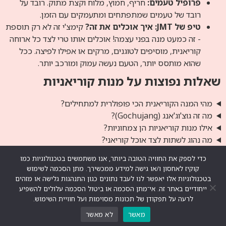
פרופיל טעמים:
חריף, חמוץ, מלוח וקצת מתוק. רובד על
רובד של טעמים שמתפתחים ומתעמקים עם הזמן.
טיפ של JMT: איך אוכלים את זה?
קימצ'י זה לא רק תוספת
- זה כמעט מנה בפני עצמה! אוכלים אותו טרי לצד כל ארוחה
קוריאנית, מוסיפים לטוגנים, מרקים או אפילו לפיצה. ככל
שהוא מותסס יותר, הטעם נעשה עמוק ומורכב יותר.
שאלות נפוצות על מנות קוריאניות
מהי המנה הקוריאנית הכי פופולרית למתחילים?
מה זה גוצ'וג'אנג (Gochujang)?
אילו מנות קוריאניות הן צמחוניות?
מה נהוג לשתות לצד אוכל קוריאני?
במסעדת JMT תוכלו לטעום את כל המנות הללו ועוד, בהכנה
כדי לספק את החוויה הטובה ביותר, אנו משתמשים בטכנולוגיות כמו
אותנטית ובאווירת רחוב תוססת. בואו לבקר אותנו באחוזת בית 3,
קוקיז לאחסון ו/או גישה למידע ממכשירך. מתן הסכמה לשימוש
תל אביב, או
הזמינו משלוח
עוד היום!
בטכנולוגיות אלו יאפשר לנו לעבד נתונים כגון התנהגות גלישה או מזהים
ייחודיים באתר זה. אי־מתן הסכמה או ביטול הסכמה עלולים להשפיע
לרעה על תפקודן של תכונות מסוימות ועל חוויית השימוש.
Jon Mattaeng
מאשר
לא מאשר
כל הזכויות שמורות