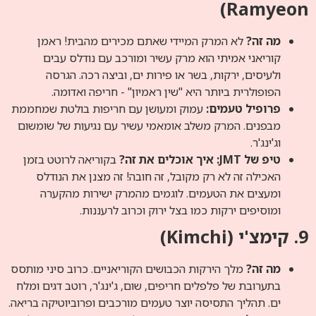
Ramyeon)
מה זה?
לא המרק המיידי שאתם מכירים מהבית! ראמן
קוריאני אמיתי הוא מרק עשיר ומורכב עם נודלס עבים
ולעיסים, ירקות, בשר או פירות ים, וביצה רכה. הגרסה
הפופולרית ביותר היא "שין ראמיון" - חריפה ואדומה.
פרופיל טעמים:
עמוק ומעושן עם חריפות בולטת שמחממת
מבפנים. המרק משלב אומאמי עשיר עם נגיעות של שומשום
וג'ינג'ר.
טיפ של JMT: איך אוכלים את זה?
בקוריאה לרוטט בזמן
האכילה זה לא רק מקובל, זה חובה! זה מצנן את הנודלס
ומעצים את הטעמים. לוגמים מהמרק ישירות מהקערה
ומוסיפים ירקות כמו בצל ירוק וכרוב לרעננות.
9. קימצ'י (Kimchi)
מה זה?
מלך הירקות הכבושים הקוריאניים. כרוב סיני מותסס
בתערובת של פלפלים חריפים, שום, ג'ינג'ר, רוטב דגים ומלח
ים. תהליך התסיסה יוצר טעמים מורכבים ופרוביוטיקה בריאה.