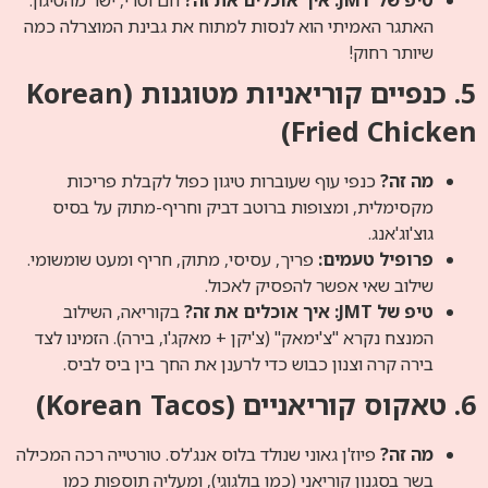
טיפ של JMT: איך אוכלים את זה?
חם וטרי, ישר מהטיגון.
האתגר האמיתי הוא לנסות למתוח את גבינת המוצרלה כמה
שיותר רחוק!
5. כנפיים קוריאניות מטוגנות (Korean
Fried Chicken)
מה זה?
כנפי עוף שעוברות טיגון כפול לקבלת פריכות
מקסימלית, ומצופות ברוטב דביק וחריף-מתוק על בסיס
גוצ'וג'אנג.
פרופיל טעמים:
פריך, עסיסי, מתוק, חריף ומעט שומשומי.
שילוב שאי אפשר להפסיק לאכול.
טיפ של JMT: איך אוכלים את זה?
בקוריאה, השילוב
המנצח נקרא "צ'ימאק" (צ'יקן + מאקג'ו, בירה). הזמינו לצד
בירה קרה וצנון כבוש כדי לרענן את החך בין ביס לביס.
6. טאקוס קוריאניים (Korean Tacos)
מה זה?
פיוז'ן גאוני שנולד בלוס אנג'לס. טורטייה רכה המכילה
בשר בסגנון קוריאני (כמו בולגוגי), ומעליה תוספות כמו