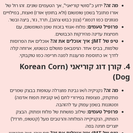
מה זה?
ידוע כ"סושי קוריאני", אך הטעמים שונים. זהו רול של
אורז מתובל בשמן שומשום (ולא בחומץ אורז) ואצות, במילויים
מגוונים כמו דנמוג'י (צנון כבוש צהוב), תרד, גזר, ביצה ובשר.
פרופיל טעמים:
מלוח-אגוזי בזכות שמן השומשום, עם
חמיצות עדינה מהירקות הכבושים.
טיפ של JMT: איך אוכלים את זה?
אוכלים את הפרוסות
שלמות, בביס אחד. הגימבאפ מושלם כנשנוש, ארוחה קלה
לדרך או כתוספת מרעננת למנה חריפה כמו טוקבוקי.
4. קורן דוג קוריאני (Korean Corn
Dog)
מה זה?
נקניקיה ו/או גבינת מוצרלה עטופות בבצק שמרים
מתקתק, מצופות בפירורי לחם (או קוביות תפוח אדמה)
ומטוגנות בשמן עמוק עד להזהבה.
פרופיל טעמים:
שילוב מושחת של מלוח ומתוק. הבצק
המתוק, הנקניקייה המלוחה והרטבים מעל (קטשופ, חרדל)
יוצרים חגיגה בפה.