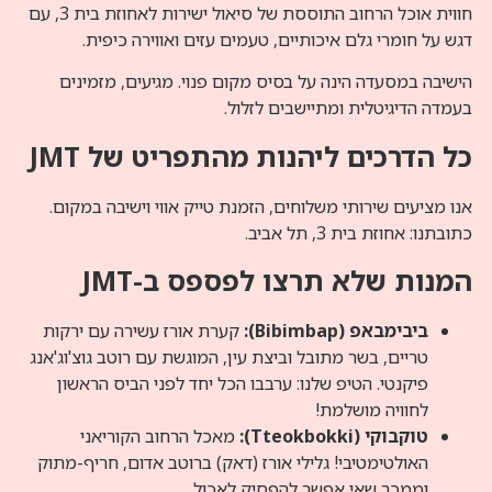
חווית אוכל הרחוב התוססת של סיאול ישירות לאחוזת בית 3, עם
 איכותיים, טעמים עזים ואווירה כיפית.
ינה על בסיס מקום פנוי. מגיעים, מזמינים
 ומתיישבים לזלול.
ליהנות מהתפריט של JMT
י משלוחים, הזמנת טייק אווי וישיבה במקום.
 אביב.
 תרצו לפספס ב-JMT
Bi):
קערת אורז עשירה עם ירקות
 מתובל וביצת עין, המוגשת עם רוטב גוצ'וג'אנג
יפ שלנו: ערבבו הכל יחד לפני הביס הראשון
שלמת!
מאכל הרחוב הקוריאני
י! גלילי אורז (דאק) ברוטב אדום, חריף-מתוק
 אפשר להפסיק לאכול.