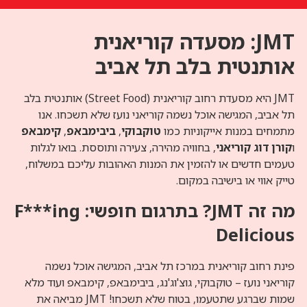
 מסעדה קוריאנית
 בלב תל אביב
JMT היא מסעדת רחוב קוריאנית (Street Food) אותנטית בלב
 אוכל נשמה קוריאני נועז שלא תשכחו. אנו
יקוניות כמו
טוקבוקי
,
ביבימבאפ
,
קימבאפ
י
, בחוויה מהירה, צעירה ותוססת. בואו לגלות
 להזמין את המנות האהובות עליכם במשלוח,
יבה במקום.
מה זה JMT? בתרגום חופשי: F***ing
נית במרכז תל אביב, המגישה אוכל נשמה
קבוקי, גוצ'וג'נג, ביבימבאפ, קימבאפ ועוד מלא
שמות שברגע שתטעמו, בטוח שלא תשכחו! JMT מביאה את